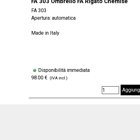
FA 303 Ombrello FA Rigato Chemise
FA 303
Apertura: automatica
Made in Italy
Disponibilità immediata
98.00 €
(IVA incl.)
Aggiung