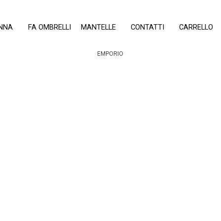
Salta menù
NNA
▼
FA OMBRELLI
▼
MANTELLE
▼
CONTATTI
CARRELLO
EMPORIO