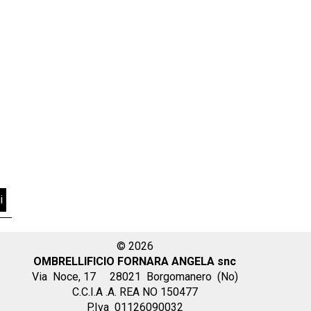
i
© 2026
OMBRELLIFICIO FORNARA ANGELA snc
Via Noce, 17
28021 Borgomanero (No)
C.C.I.A .A. REA NO 150477
P.Iva 01126090032