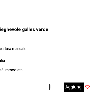
ieghevole galles verde
pertura manuale
alia
ità immediata
Aggiungi