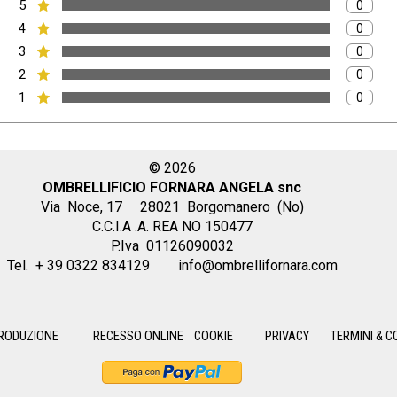
5
Numero 
0
Voto:
4
Numero 
0
Voto:
3
Numero 
0
Voto:
2
Numero 
0
Voto:
1
Numero 
0
Voto:
© 2026
OMBRELLIFICIO FORNARA ANGELA snc
Via Noce, 17
28021 Borgomanero (No)
C.C.I.A .A. REA NO 150477
P.Iva 01126090032
Tel. + 39 0322 834129
info@ombrellifornara.com
RODUZIONE
RECESSO ONLINE
COOKIE
PRIVACY
TERMINI & C