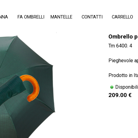
Salta menù
NNA
▼
FA OMBRELLI
▼
MANTELLE
▼
CONTATTI
CARRELLO
Ombrello p
Tm 6400. 4
Pieghevole a
Prodotto in It
Disponibil
209.00 €