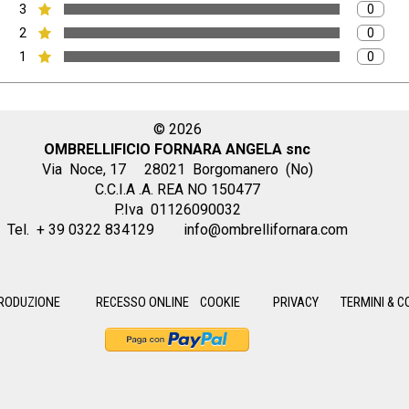
3
Numero 
0
Voto:
2
Numero 
0
Voto:
1
Numero 
0
Voto:
© 2026
OMBRELLIFICIO FORNARA ANGELA snc
Via Noce, 17
28021 Borgomanero (No)
C.C.I.A .A. REA NO 150477
P.Iva 01126090032
Tel. + 39 0322 834129
info@ombrellifornara.com
RODUZIONE
RECESSO ONLINE
COOKIE
PRIVACY
TERMINI & C