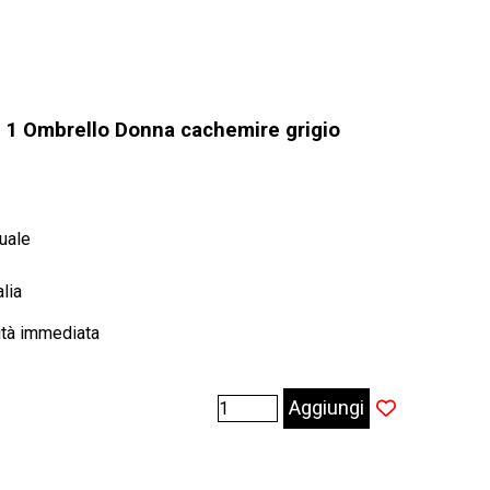
. 1 Ombrello Donna cachemire grigio
uale
alia
ità immediata
Aggiungi