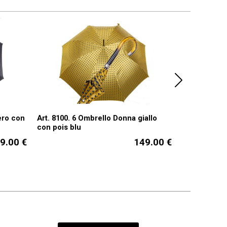
ero con
Art. 8100. 6 Ombrello Donna giallo
Art. 12800. 
con pois blu
blu e fuxia
9.00 €
149.00 €
di voti:
di voti: