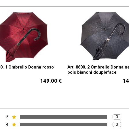
00. 1 Ombrello Donna rosso
Art. 8600. 2 Ombrello Donna n
pois bianchi doupleface
149.00 €
14
5
Numero 
0
Voto:
4
Numero 
0
Voto: